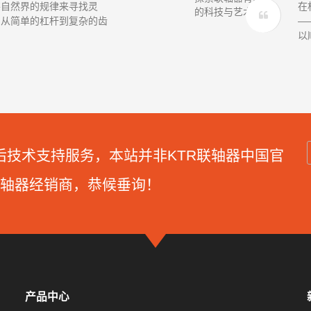
察自然界的规律来寻找灵
在
。从简单的杠杆到复杂的齿
—
以顺
后技术支持服务，本站并非KTR联轴器中国官
轴器经销商，恭候垂询！
产品中心