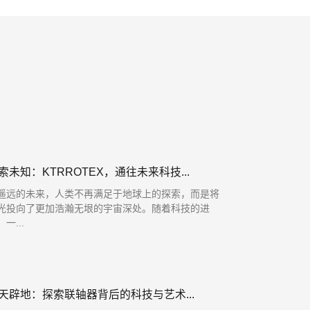
索未知：KTRROTEX，通往未来科技...
遥远的未来，人类不再满足于地球上的探索，而是将
光投向了更加浩瀚无垠的宇宙深处。随着科技的进
一...
天辟地：探索联轴器背后的科技与艺术...