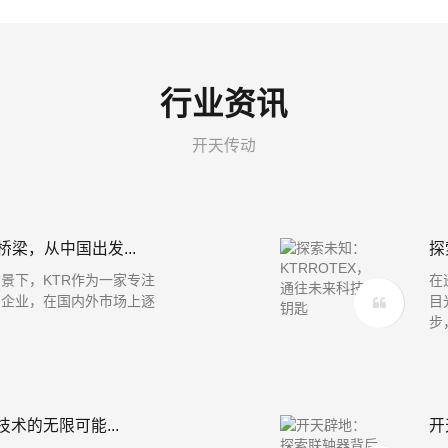
行业资讯
开天传动
梁，从中国出发...
探
景下，KTR作为一家专注
在
的企业，在国内外市场上逐
目
步，
术的无限可能...
开